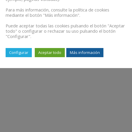
Para más información, consulte la política de cookies
mediante el botón "Más información".
Puede aceptar todas las cookies pulsando el botón "Aceptar
todo" o configurar o rechazar su uso pulsando el botón
"Configurar".
Configurar
Aceptar todo
Más información