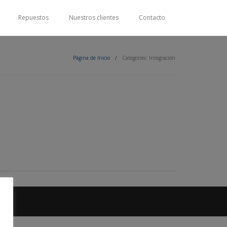
Repuestos
Nuestros clientes
Contacto
Página de Inicio
/
Categories:
Integración