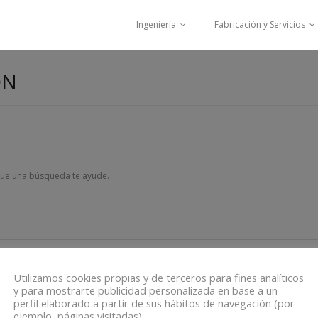
Ingeniería
Fabricación y Servicios
ÓN
ue una búsqueda te ayude.
Utilizamos cookies propias y de terceros para fines analíticos
Aviso Legal
Política de Cookies
Política de Privacidad
y para mostrarte publicidad personalizada en base a un
perfil elaborado a partir de sus hábitos de navegación (por
ejemplo, páginas visitadas).