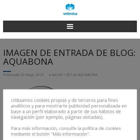
Saltar
al
contenido
IMAGEN DE ENTRADA DE BLOG:
AQUABONA
Publicada
20 mayo, 2016
a las
243 × 207
en
AQUABONA
Utilizamos cookies propias y de terceros para fines
analíticos y para mostrarte publicidad personalizada en
base a un perfil elaborado a partir de sus hábitos de
navegación (por ejemplo, páginas visitadas).
Para más información, consulte la política de cookies
mediante el botón "Más información".