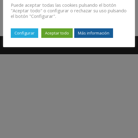
Puede aceptar todas las cookies pulsando el botón
"Aceptar todo" o configurar o rechazar su uso pulsando
el botón "Configurar".
Anterior
Configurar
Aceptar todo
Más información
Aviso Legal
Política de Cookies
Política de Privacidad